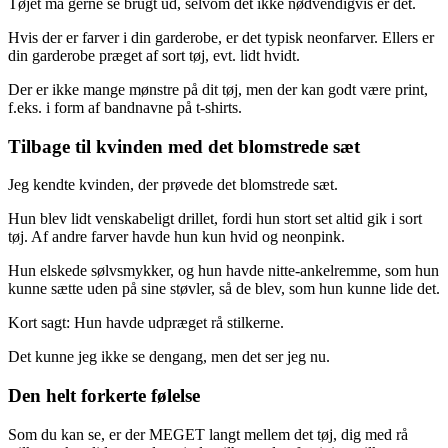
Tøjet må gerne se brugt ud, selvom det ikke nødvendigvis er det.
Hvis der er farver i din garderobe, er det typisk neonfarver. Ellers er
din garderobe præget af sort tøj, evt. lidt hvidt.
Der er ikke mange mønstre på dit tøj, men der kan godt være print,
f.eks. i form af bandnavne på t-shirts.
Tilbage til kvinden med det blomstrede sæt
Jeg kendte kvinden, der prøvede det blomstrede sæt.
Hun blev lidt venskabeligt drillet, fordi hun stort set altid gik i sort
tøj. Af andre farver havde hun kun hvid og neonpink.
Hun elskede sølvsmykker, og hun havde nitte-ankelremme, som hun
kunne sætte uden på sine støvler, så de blev, som hun kunne lide det.
Kort sagt: Hun havde udpræget rå stilkerne.
Det kunne jeg ikke se dengang, men det ser jeg nu.
Den helt forkerte følelse
Som du kan se, er der MEGET langt mellem det tøj, dig med rå