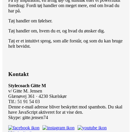
Få ny inspiration, en ærlig tøj- og stilsnak eller et powerfuldt
foredrag: Fordi tøj handler om meget mere, end om hvad du
har på.
Tøj handler om følelser.
Tøj handler om, hvem du er, og hvad du ønsker dig.
Tøj er et intuitivt sprog, som alle forstår, og som du kan bruge
helt bevidst.
Kontakt
Stylecoach Gitte M
v/ Gitte M. Jensen
Glænøvej 361 · 4230 Skælskør
Tlf.: 51 91 54 03
Denne e-mail adresse bliver beskyttet mod spambots. Du skal
have JavaScript aktiveret for at vise den.
Skype: gitte.jensen74