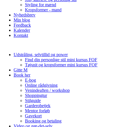
Styling for mænd
Kropsformer - mand
Nyhedsbrev
Min blog
Feedback
Kalender
Kontakt
Udstråling, selvtillid og power
Find din personlige stil mini kursus FOF
Tøjsnit og kropsformer mini kursus FOF
Gitte M
Book her
E-bog
Online rådgivning
Venindeaften / workshop
Shoppingtur
Stilguide
Garderobetjek
Mentor forløb
Gavekort
Booking og betaling
Video og gør-det-selv