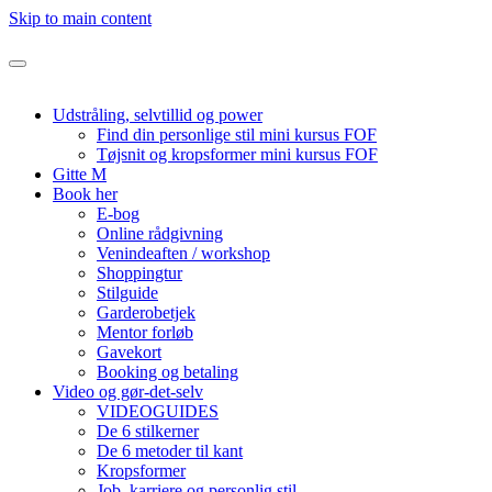
Skip to main content
Udstråling, selvtillid og power
Find din personlige stil mini kursus FOF
Tøjsnit og kropsformer mini kursus FOF
Gitte M
Book her
E-bog
Online rådgivning
Venindeaften / workshop
Shoppingtur
Stilguide
Garderobetjek
Mentor forløb
Gavekort
Booking og betaling
Video og gør-det-selv
VIDEOGUIDES
De 6 stilkerner
De 6 metoder til kant
Kropsformer
Job, karriere og personlig stil