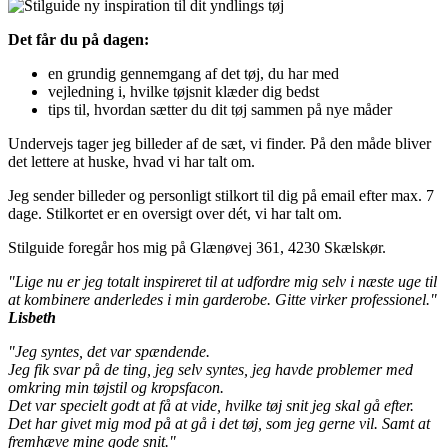
Det får du på dagen:
en grundig gennemgang af det tøj, du har med
vejledning i, hvilke tøjsnit klæder dig bedst
tips til, hvordan sætter du dit tøj sammen på nye måder
Undervejs tager jeg billeder af de sæt, vi finder. På den måde bliver
det lettere at huske, hvad vi har talt om.
Jeg sender billeder og personligt stilkort til dig på email efter max. 7
dage. Stilkortet er en oversigt over dét, vi har talt om.
Stilguide foregår hos mig på Glænøvej 361, 4230 Skælskør.
"Lige nu er jeg totalt inspireret til at udfordre mig selv i næste uge til
at kombinere anderledes i min garderobe. Gitte virker professionel."
Lisbeth
"Jeg syntes, det var spændende.
Jeg fik svar på de ting, jeg selv syntes, jeg havde problemer med
omkring min tøjstil og kropsfacon.
Det var specielt godt at få at vide, hvilke tøj snit jeg skal gå efter.
Det har givet mig mod på at gå i det tøj, som jeg gerne vil. Samt at
fremhæve mine gode snit."