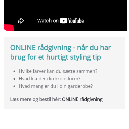
ONLINE rådgivning - når du har
brug for et hurtigt styling tip
Hvilke farver kan du sætte sammen?
Hvad klæder din kropsform?
Hvad mangler du i din garderobe?
Læs mere og bestil hér:
ONLINE rådgivning