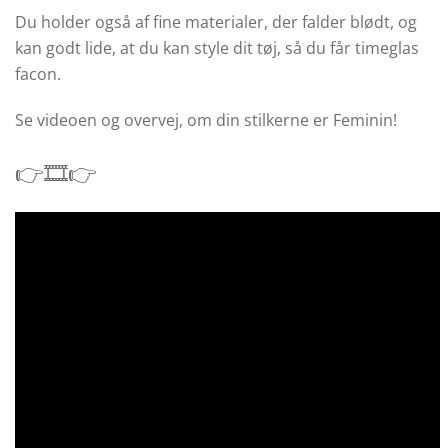
Du holder også af fine materialer, der falder blødt, og
kan godt lide, at du kan style dit tøj, så du får timeglas
facon.
Se videoen og overvej, om din stilkerne er Feminin!
👉🎞👉